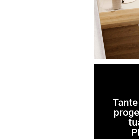
Tante 
proget
tu
P