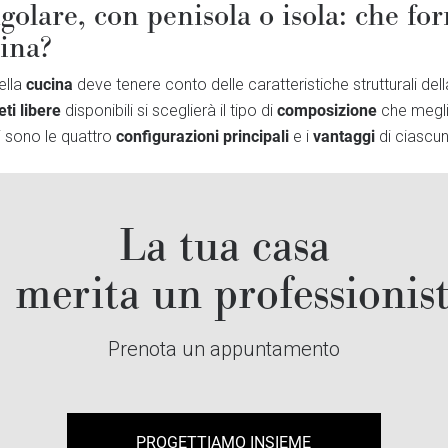
golare, con penisola o isola: che f
cina?
cucina
ella
deve tenere conto delle caratteristiche strutturali dell
eti libere
composizione
disponibili si sceglierà il tipo di
che meglio
configurazioni principali
vantaggi
i sono le quattro
e i
di ciascun
La tua casa
merita un professionis
Prenota un appuntamento
PROGETTIAMO INSIEME