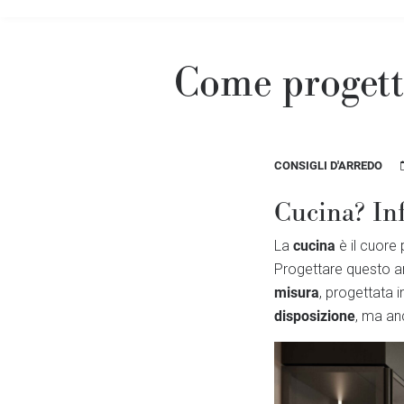
Come progett
CONSIGLI D'ARREDO
Cucina? Inf
cucina
La
è il cuore 
Progettare questo am
misura
, progettata 
disposizione
, ma an