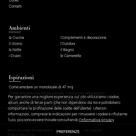
Outlet
Contatti
Ambienti
la Cucina
Complementi e decorazione
il Giorno
l’Outdoor
la Notte
il Bagno
i Divani
le Camerette
Ispirazioni
Come arredare un monolocale di 47 mq
Come arredare una cucina piccola: 5 soluzioni salvaspazio
Per garantire una migliore esperienza sul sito utilizziamo i cookie,
Come arredare una villa in stile contemporaneo
alcuni anche di terze parti (che non dipendono da noi e potrebbero
Progettare la cucina con isola e tavolo integrato
comportare la profilazione delle scelte dell’utente). Ulteriori
informazioni, comprese le indicazioni per rimuovere i cookie e rifiutarne
l’uso, possono essere trovate consultando
l’informativa privacy
.
Belloni & Longhi Arredamenti S.r.l. © 2026 — Tutti i diritti riservati —
PREFERENZE
P. IVA 01206270181